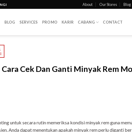
About
Our Stores
Blog
INGI
T
BLOG
SERVICES
PROMO
KARIR
CABANG
CONTACT
5
i
Cara Cek Dan Ganti Minyak Rem Mo
ting untuk secara rutin memeriksa kondisi minyak rem guna mem
sien. Anda dapat menentukan apakah minyak rem perlu diganti be