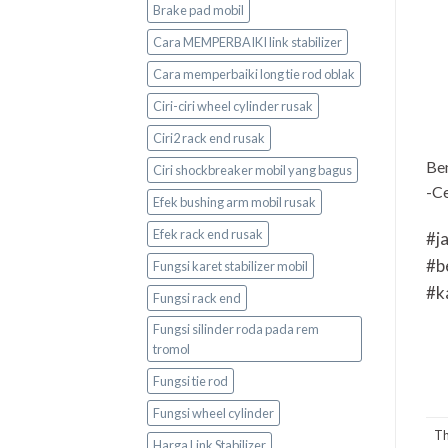
Brake pad mobil
Cara MEMPERBAIKI link stabilizer
Cara memperbaiki long tie rod oblak
Ciri-ciri wheel cylinder rusak
Ciri2 rack end rusak
Be
Ciri shockbreaker mobil yang bagus
-Ce
Efek bushing arm mobil rusak
Efek rack end rusak
#j
#b
Fungsi karet stabilizer mobil
#k
Fungsi rack end
Fungsi silinder roda pada rem
tromol
Fungsi tie rod
Fungsi wheel cylinder
Th
Harga Link Stabilizer