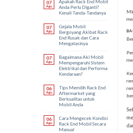
Apakah Rack End Mobil
07
Agu
Anda Perlu Diganti?
Min
Kenali Tanda-Tandanya
men
Gejala Mobil
07
BA
Agu
Bergoyang Akibat Rack
End Rusak dan Cara
Ber
Mengatasinya
Per
Bagaimana Aki Mobil
07
me
Agu
Mempengaruhi Sistem
Elektrikal dan Performa
Ken
Kendaraan?
rem
Tips Memilih Rack End
rem
06
Agu
Aftermarket yang
ber
Berkualitas untuk
Mobil Anda
Se
me
Cara Mengecek Kondisi
06
Agu
Rack End Mobil Secara
dar
Manual