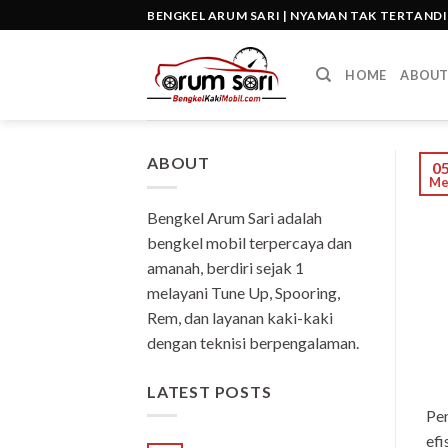
Skip
BENGKEL ARUM SARI | NYAMAN TAK TERTAND
to
content
HOME
ABOU
ABOUT
0
Me
Bengkel Arum Sari adalah
bengkel mobil terpercaya dan
amanah, berdiri sejak 1
melayani Tune Up, Spooring,
Rem, dan layanan kaki-kaki
dengan teknisi berpengalaman.
LATEST POSTS
Pen
efi