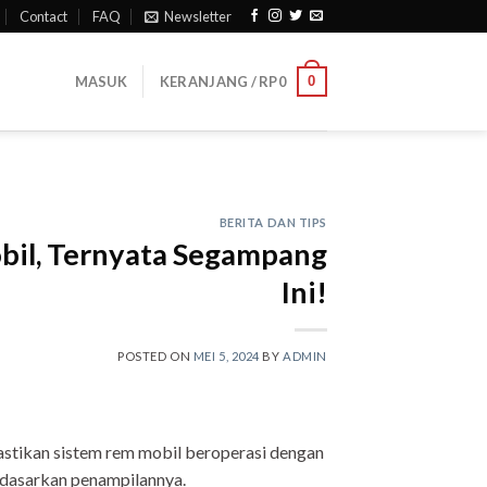
Contact
FAQ
Newsletter
0
MASUK
KERANJANG /
RP
0
BERITA DAN TIPS
bil, Ternyata Segampang
Ini!
POSTED ON
MEI 5, 2024
BY
ADMIN
astikan sistem rem mobil beroperasi dengan
rdasarkan penampilannya.