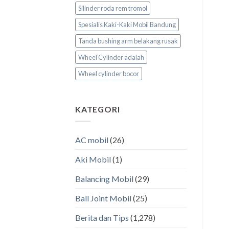
Silinder roda rem tromol
Spesialis Kaki-Kaki Mobil Bandung
Tanda bushing arm belakang rusak
Wheel Cylinder adalah
Wheel cylinder bocor
KATEGORI
AC mobil
(26)
Aki Mobil
(1)
Balancing Mobil
(29)
Ball Joint Mobil
(25)
Berita dan Tips
(1,278)