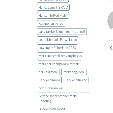
Harga Long TIE ROD
Harga Tie Rod Mobil
Komponen tie rod
Langkah kerja mengganti tie rod?
Loker Mekanik Purwokerto
Lowongan Pekerjaan 2023
Merk link stabilizer yang bagus
Merk per keong Mobil terbaik
per kaki mobil
Per keong Mobil
Rack end mobil
Rack end tie rod
rem mobil ambles
Service shockbreaker mobil
Bandung
Silinder roda mobil