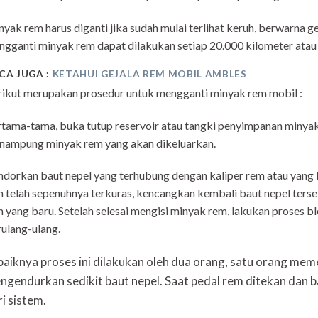
yak rem harus diganti jika sudah mulai terlihat keruh, berwarna
gganti minyak rem dapat dilakukan setiap 20.000 kilometer atau
CA JUGA :
KETAHUI GEJALA REM MOBIL AMBLES
ikut merupakan prosedur untuk mengganti minyak rem mobil :
tama-tama, buka tutup reservoir atau tangki penyimpanan minya
nampung minyak rem yang akan dikeluarkan.
dorkan baut nepel yang terhubung dengan kaliper rem atau yang 
 telah sepenuhnya terkuras, kencangkan kembali baut nepel terse
 yang baru. Setelah selesai mengisi minyak rem, lakukan proses 
ulang-ulang.
baiknya proses ini dilakukan oleh dua orang, satu orang mem
ngendurkan sedikit baut nepel. Saat pedal rem ditekan dan b
i sistem.