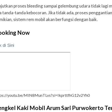
njutkan proses bleeding sampai gelembung udara tidak lagi mu
a tanda-tanda kebocoran. Jika tidak ada, proses penggantian
mikian, sistem rem mobil akan berfungsi dengan baik.
ooking Now
k di Sini
tps://youtu.be/MIN8MunTLvs?si=IkprttfhG12v2Yh0
ngkel Kaki Mobil Arum Sari Purwokerto Terl