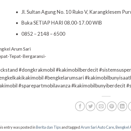
Jl. Sultan Agung No. 10 Ruko V, Karangklesem P
Buka SETIAP HARI 08.00-17.00 WIB
0852 – 2148 – 6500
ngkel Arum Sari
pat-Tepat-Bergaransi-
ackstand #dongkrakmobil #kakimobilberdecit #sistemsuspen
engkelkakikakimobil #bengkelarumsari #kakimobilbunyisaat
akimobil #sparepartmobilavanza #kakimobilbunyiberdecit #
is entry was posted in
Berita dan Tips
and tagged
Arum Sari Auto Care
,
Bengkel 