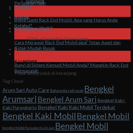
Bandung
Perjalanan Jauh
Contact
04
Agu
Masuk
Biaya Ganti Rack End Mobil: Apa yang Harus Anda
Ketahui?
Keranjang /
Rp
0
0
04
Agu
Tidak ada produk di keranjang.
Cara Merawat Rack End Mobil agar Tetap Awet dan
Tidak Mudah Rusak
0
03
Agu
Keranjang
Bunyi di Sistem Kemudi Mobil Anda? Mungkin Rack End
Bermasalah
Tidak ada produk di keranjang.
Tag Cloud
Bengkel
Arum Sari Auto Care
Bahaya tie rod rusak
Arumsari
Bengkel Arum Sari
Bengkel Kaki-
Bengkel Kaki Kaki Mobil Terdekat
Kaki Purwokerto
Bengkel Kaki Mobil
Bengkel Mobil
Bengkel Mobil
Bengkel Mobil Purwokerto 24 Jam