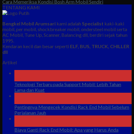
Cara Memeriksa Kondisi Bosh Arm Mobil Sendiri
TENTANG KAMI
Bengkel Mobil Arumsari
kami adalah
Specialist
kaki-kaki
mobil, per mobil, shockbreaker mobil, ondersteel mobil serta
AC Mobil, Tune Up, Scanner, Balancing dll, berdiri sejak tahun
1995.
Kendaran kecil dan besar seperti
ELF, BUS, TRUCK, CHILLER
dll
Artikel
05
Agu
Teknologi Terbaru pada Support Mobil: Lebih Tahan
Lama dan Kuat
05
Agu
Pentingnya Mengecek Kondisi Rack End Mobil Sebelum
Perjalanan Jauh
04
Agu
Biaya Ganti Rack End Mobil: Apa yang Harus Anda