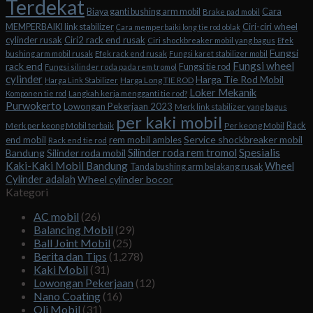
Terdekat
Biaya ganti bushing arm mobil
Cara
Brake pad mobil
Ciri-ciri wheel
MEMPERBAIKI link stabilizer
Cara memperbaiki long tie rod oblak
cylinder rusak
Ciri2 rack end rusak
Ciri shockbreaker mobil yang bagus
Efek
Fungsi
bushing arm mobil rusak
Efek rack end rusak
Fungsi karet stabilizer mobil
Fungsi wheel
rack end
Fungsi tie rod
Fungsi silinder roda pada rem tromol
cylinder
Harga Tie Rod Mobil
Harga Long TIE ROD
Harga Link Stabilizer
Loker Mekanik
Komponen tie rod
Langkah kerja mengganti tie rod?
Purwokerto
Lowongan Pekerjaan 2023
Merk link stabilizer yang bagus
per kaki mobil
Rack
Merk per keong Mobil terbaik
Per keong Mobil
Service shockbreaker mobil
end mobil
rem mobil ambles
Rack end tie rod
Spesialis
Silinder roda rem tromol
Bandung
Silinder roda mobil
Kaki-Kaki Mobil Bandung
Wheel
Tanda bushing arm belakang rusak
Cylinder adalah
Wheel cylinder bocor
Kategori
AC mobil
(26)
Balancing Mobil
(29)
Ball Joint Mobil
(25)
Berita dan Tips
(1,278)
Kaki Mobil
(31)
Lowongan Pekerjaan
(12)
Nano Coating
(16)
Oli Mobil
(31)