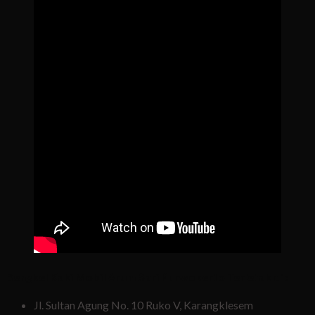
B
engkel Kaki Mobil Arum Sari Purwokerto Terletak di :
Jl. Sultan Agung No. 10 Ruko V, Karangklesem