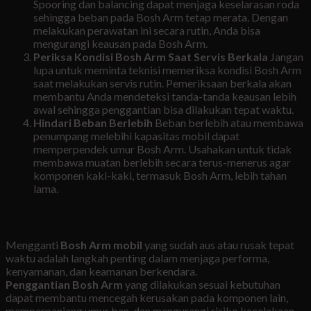
Spooring dan balancing dapat menjaga keselarasan roda
sehingga beban pada Bosh Arm tetap merata. Dengan
melakukan perawatan ini secara rutin, Anda bisa
mengurangi keausan pada Bosh Arm.
Periksa Kondisi Bosh Arm Saat Servis Berkala
Jangan
lupa untuk meminta teknisi memeriksa kondisi Bosh Arm
saat melakukan servis rutin. Pemeriksaan berkala akan
membantu Anda mendeteksi tanda-tanda keausan lebih
awal sehingga penggantian bisa dilakukan tepat waktu.
Hindari Beban Berlebih
Beban berlebih atau membawa
penumpang melebihi kapasitas mobil dapat
memperpendek umur Bosh Arm. Usahakan untuk tidak
membawa muatan berlebih secara terus-menerus agar
komponen kaki-kaki, termasuk Bosh Arm, lebih tahan
lama.
Kesimpulan
Mengganti
Bosh Arm mobil
yang sudah aus atau rusak tepat
waktu adalah langkah penting dalam menjaga performa,
kenyamanan, dan keamanan berkendara.
Penggantian Bosh Arm
yang dilakukan sesuai kebutuhan
dapat membantu mencegah kerusakan pada komponen lain,
memperpanjang umur ban, dan mengurangi risiko kecelakaan.