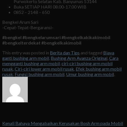
Purwokerto Selatan Kab. Banyumas 53144
Buka SETIAP HARI 08.00-17.00 WIB
0852 – 2148 – 650
Bengkel Arum Sari
-Cepat-Tepat-Bergaransi-
#bengkel #bengkelarumsari #bengkelkakikakimobil
#bengkelterdekat #bengkelkakimobil
This entry was posted in
Berita dan Tips
and tagged
Biaya
ganti bushing arm mobil
,
Bushing Arm Avanza Original
,
Cara
mengganti bushing arm mobil
,
ciri-ciri bushing arm mobil
rusak
,
Ciri-ciri lower arm mobil rusak
,
Efek bushing arm mobil
rusak
,
Fungsi bushing arm mobil
,
Umur bushing arm mobil
.
admin
Kenali Bahaya Mengabaikan Kerusakan Bosh Arm pada Mobil