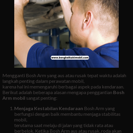
Mengganti Bosh Arm yang aus atau rusak tepat waktu adalah
langkah penting dalam perawatan mobil,
karena hal ini memengaruhi berbagai aspek pada kendaraan.
Berikut adalah beberapa alasan mengapa penggantian
Bosh
Arm mobil
sangat penting:
Menjaga Kestabilan Kendaraan
Bosh Arm yang
berfungsi dengan baik membantu menjaga stabilitas
mobil,
terutama saat melaju di jalan yang tidak rata atau
berbelok. Ketika Bosh Arm aus atau rusak, roda akan