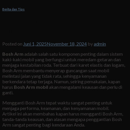
Berita dan Tips
Bosh Arm Mobil: Kapan Harus Diganti
dan Mengapa Penting?
Posted on
Juni 1, 2025
November 18, 2024
by
admin
Bosh Arm
adalah salah satu komponen penting dalam sistem
kaki-kaki mobil yang berfungsi untuk meredam getaran dan
menjaga kestabilan roda. Terbuat dari karet elastis dan logam,
Bosh Arm membantu menyerap guncangan saat mobil
melintasi jalan yang tidak rata, sehingga kenyamanan
berkendara tetap terjaga. Namun, seiring pemakaian, kapan
harus
Bosh Arm mobil
akan mengalami keausan dan perlu di
ganti.
Mengganti Bosh Arm tepat waktu sangat penting untuk
menjaga performa, keamanan, dan kenyamanan mobil.
Artikel ini akan membahas kapan harus mengganti Bosh Arm,
tanda-tanda keausan, dan alasan mengapa penggantian Bosh
Arm sangat penting bagi kendaraan Anda.