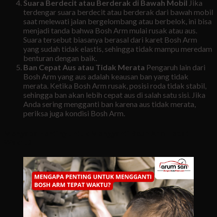
Suara Berdecit atau Berderak di Bawah Mobil
Jika
terdengar suara berdecit atau berderak dari bawah mobil
saat melewati jalan bergelombang atau berbelok, ini bisa
menjadi tanda bahwa Bosh Arm mulai rusak atau aus.
Suara tersebut biasanya berasal dari karet Bosh Arm
yang sudah tidak elastis, sehingga tidak mampu meredam
benturan dengan baik.
Ban Cepat Aus atau Tidak Merata
Pengaruh lain dari
Bosh Arm yang aus adalah keausan ban yang tidak
merata. Ketika Bosh Arm rusak, posisi roda tidak stabil,
sehingga ban akan lebih cepat aus di salah satu sisi. Jika
Anda sering mengganti ban karena aus tidak merata,
periksa juga kondisi Bosh Arm.
Mengapa Penting untuk Mengganti Bosh Arm Tepat
Waktu?