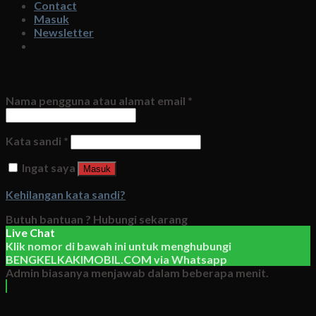
Contact
Masuk
Newsletter
Masuk
Nama pengguna atau alamat email
*
Kata sandi
*
Ingat saya
Masuk
Kehilangan kata sandi?
Butuh bantuan ?
Hubungi sekarang
Live Chat
Klik nomor di bawah ini untuk menghubungi
BENGKELKAKIMOBIL.COM
via
Whatsapp
Admin biasanya menjawab dalam beberapa menit.