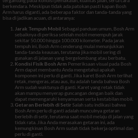
tergantung pada kondisi pemakaian, kualitas jalan, serta cara
berkendara. Meskipun tidak ada patokan pasti kapan Bosh
Arm harus diganti, ada beberapa faktor dan tanda-tanda yang
bisa di jadikan acuan, di antaranya:
Jarak Tempuh Mobil
Sebagai panduan umum, Bosh Arm
sebaiknya di periksa setelah mobil menempuh jarak
sekitar 50.000 hingga 100.000 kilometer. Pada jarak
tempuh ini, Bosh Arm cenderung mulai menunjukkan
tanda-tanda keausan, terutama jika mobil sering di
gunakan di jalanan yang bergelombang atau berbatu.
Kondisi Fisik Bosh Arm
Pemeriksaan visual pada Bosh
Arm dapat membantu Anda mengetahui apakah
komponen ini perlu di ganti. Jika karet Bosh Arm terlihat
retak, mengeras, atau aus, itu adalah tanda bahwa Bosh
Arm sudah waktunya di ganti. Karet yang retak tidak
akan mampu menyerap guncangan dengan baik dan
dapat memengaruhi kenyamanan serta kestabilan mobil.
Getaran Berlebih di Setir
Salah satu indikasi bahwa
Bosh Arm perlu di ganti adalah munculnya getaran
berlebih di setir, terutama saat mobil melaju di jalan yang
tidak rata. Jika Anda merasakan getaran ini, ada
kemungkinan Bosh Arm sudah tidak bekerja optimal dan
perlu di ganti.