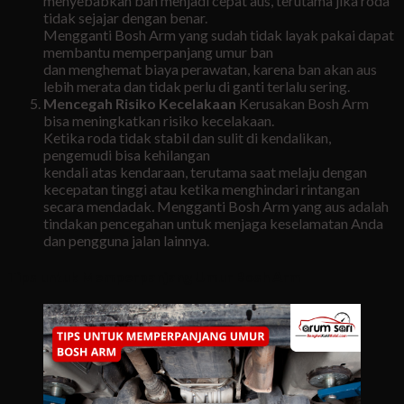
menyebabkan ban menjadi cepat aus, terutama jika roda
tidak sejajar dengan benar.
Mengganti Bosh Arm yang sudah tidak layak pakai dapat
membantu memperpanjang umur ban
dan menghemat biaya perawatan, karena ban akan aus
lebih merata dan tidak perlu di ganti terlalu sering.
Mencegah Risiko Kecelakaan
Kerusakan Bosh Arm
bisa meningkatkan risiko kecelakaan.
Ketika roda tidak stabil dan sulit di kendalikan,
pengemudi bisa kehilangan
kendali atas kendaraan, terutama saat melaju dengan
kecepatan tinggi atau ketika menghindari rintangan
secara mendadak. Mengganti Bosh Arm yang aus adalah
tindakan pencegahan untuk menjaga keselamatan Anda
dan pengguna jalan lainnya.
Tips untuk Memperpanjang Umur Bosh Arm