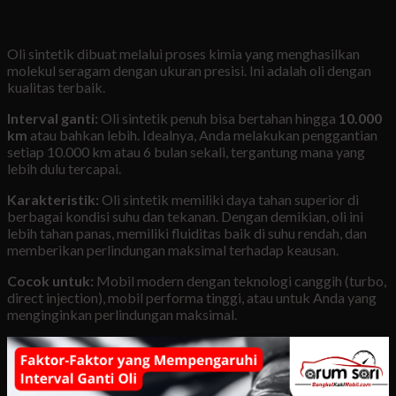
Oli Sintetik Penuh
Oli sintetik dibuat melalui proses kimia yang menghasilkan
molekul seragam dengan ukuran presisi. Ini adalah oli dengan
kualitas terbaik.
Interval ganti:
Oli sintetik penuh bisa bertahan hingga
10.000
km
atau bahkan lebih. Idealnya, Anda melakukan penggantian
setiap 10.000 km atau 6 bulan sekali, tergantung mana yang
lebih dulu tercapai.
Karakteristik:
Oli sintetik memiliki daya tahan superior di
berbagai kondisi suhu dan tekanan. Dengan demikian, oli ini
lebih tahan panas, memiliki fluiditas baik di suhu rendah, dan
memberikan perlindungan maksimal terhadap keausan.
Cocok untuk:
Mobil modern dengan teknologi canggih (turbo,
direct injection), mobil performa tinggi, atau untuk Anda yang
menginginkan perlindungan maksimal.