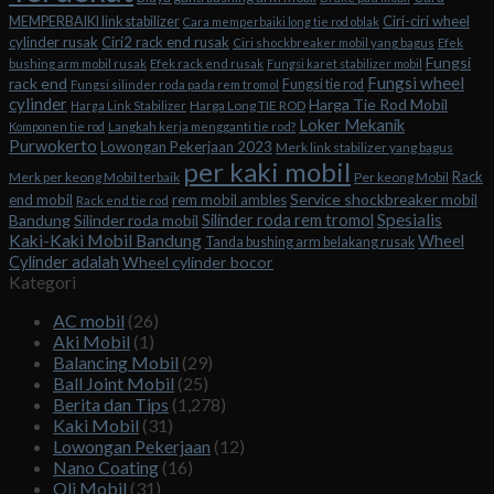
Ciri-ciri wheel
MEMPERBAIKI link stabilizer
Cara memperbaiki long tie rod oblak
cylinder rusak
Ciri2 rack end rusak
Ciri shockbreaker mobil yang bagus
Efek
Fungsi
bushing arm mobil rusak
Efek rack end rusak
Fungsi karet stabilizer mobil
Fungsi wheel
rack end
Fungsi tie rod
Fungsi silinder roda pada rem tromol
cylinder
Harga Tie Rod Mobil
Harga Long TIE ROD
Harga Link Stabilizer
Loker Mekanik
Komponen tie rod
Langkah kerja mengganti tie rod?
Purwokerto
Lowongan Pekerjaan 2023
Merk link stabilizer yang bagus
per kaki mobil
Rack
Merk per keong Mobil terbaik
Per keong Mobil
Service shockbreaker mobil
end mobil
rem mobil ambles
Rack end tie rod
Spesialis
Silinder roda rem tromol
Bandung
Silinder roda mobil
Kaki-Kaki Mobil Bandung
Wheel
Tanda bushing arm belakang rusak
Cylinder adalah
Wheel cylinder bocor
Kategori
AC mobil
(26)
Aki Mobil
(1)
Balancing Mobil
(29)
Ball Joint Mobil
(25)
Berita dan Tips
(1,278)
Kaki Mobil
(31)
Lowongan Pekerjaan
(12)
Nano Coating
(16)
Oli Mobil
(31)