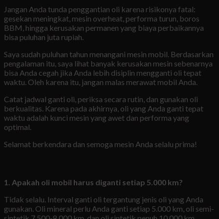
Jangan Anda tunda penggantian oli karena risikonya fatal:
gesekan meningkat, mesin overheat, performa turun, boros
BBM, hingga kerusakan permanen yang biaya perbaikannya
bisa puluhan juta rupiah.
Saya sudah puluhan tahun menangani mesin mobil. Berdasarkan
pengalaman itu, saya lihat banyak kerusakan mesin sebenarnya
bisa Anda cegah jika Anda lebih disiplin mengganti oli tepat
waktu. Oleh karena itu, jangan malas merawat mobil Anda.
Catat jadwal ganti oli, periksa secara rutin, dan gunakan oli
berkualitas. Karena pada akhirnya, oli yang Anda ganti tepat
waktu adalah kunci mesin yang awet dan performa yang
optimal.
Selamat berkendara dan semoga mesin Anda selalu prima!
FAQ
1. Apakah oli mobil harus diganti setiap 5.000 km?
Tidak selalu. Interval ganti oli tergantung jenis oli yang Anda
gunakan. Oli mineral perlu Anda ganti setiap 5.000 km, oli semi-
sintetik 7.500-8.000 km, dan oli sintetik penuh 10.000 km.