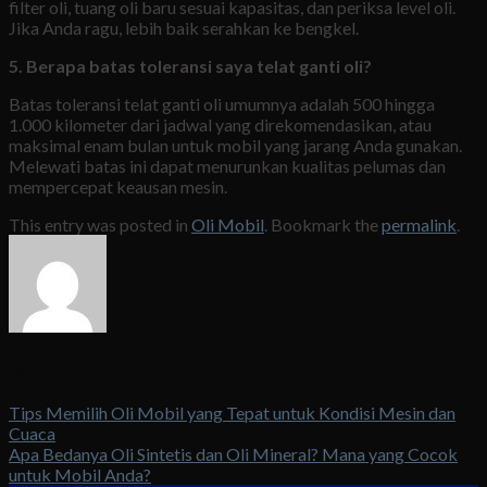
filter oli, tuang oli baru sesuai kapasitas, dan periksa level oli.
Jika Anda ragu, lebih baik serahkan ke bengkel.
5. Berapa batas toleransi saya telat ganti oli?
Batas toleransi telat ganti oli umumnya adalah 500 hingga
1.000 kilometer dari jadwal yang direkomendasikan, atau
maksimal enam bulan untuk mobil yang jarang Anda gunakan.
Melewati batas ini dapat menurunkan kualitas pelumas dan
mempercepat keausan mesin.
This entry was posted in
Oli Mobil
. Bookmark the
permalink
.
admin
Tips Memilih Oli Mobil yang Tepat untuk Kondisi Mesin dan
Cuaca
Apa Bedanya Oli Sintetis dan Oli Mineral? Mana yang Cocok
untuk Mobil Anda?