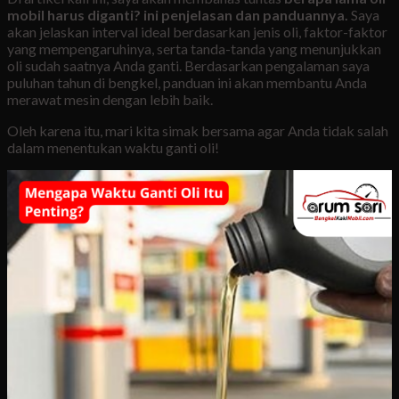
mobil harus diganti? ini penjelasan dan panduannya.
Saya
akan jelaskan interval ideal berdasarkan jenis oli, faktor-faktor
yang mempengaruhinya, serta tanda-tanda yang menunjukkan
oli sudah saatnya Anda ganti. Berdasarkan pengalaman saya
puluhan tahun di bengkel, panduan ini akan membantu Anda
merawat mesin dengan lebih baik.
Oleh karena itu, mari kita simak bersama agar Anda tidak salah
dalam menentukan waktu ganti oli!