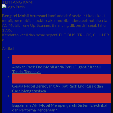
TENTANG KAMI
Bengkel Mobil Arumsari
kami adalah
Specialist
kaki-kaki
mobil, per mobil, shockbreaker mobil, ondersteel mobil serta
AC Mobil, Tune Up, Scanner, Balancing dll, berdiri sejak tahun
1995.
Kendaran kecil dan besar seperti
ELF, BUS, TRUCK, CHILLER
dll
Artikel
07
Agu
Apakah Rack End Mobil Anda Perlu Diganti? Kenali
Tanda-Tandanya
07
Agu
Gejala Mobil Bergoyang Akibat Rack End Rusak dan
Cara Mengatasinya
07
Agu
Bagaimana Aki Mobil Mempengaruhi Sistem Elektrikal
dan Performa Kendaraan?