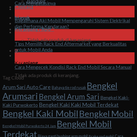
Bandung
Cara Mengatasinya
Contact
07
Agu
Masuk
Bagaimana Aki Mobil Mempengaruhi Sistem Elektrikal
dan Performa Kendaraan?
Keranjang /
Rp
0
0
06
Agu
Tidak ada produk di keranjang.
Tips Memilih Rack End Aftermarket yang Berkualitas
untuk Mobil Anda
0
06
Agu
Keranjang
Cara Mengecek Kondisi Rack End Mobil Secara Manual
Tidak ada produk di keranjang.
Tag Cloud
Bengkel
Arum Sari Auto Care
Bahaya tie rod rusak
Arumsari
Bengkel Arum Sari
Bengkel Kaki-
Bengkel Kaki Kaki Mobil Terdekat
Kaki Purwokerto
Bengkel Kaki Mobil
Bengkel Mobil
Bengkel Mobil
Bengkel Mobil Purwokerto 24 Jam
Terdekat
Biaya ganti bushing arm mobil
Cara
Brake pad mobil