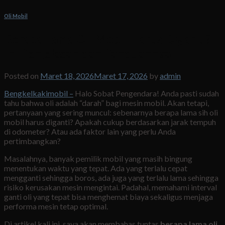
Oli Mobil
Berapa Lama Oli Mobil Harus Diganti?
Ini Penjelasan dan Panduannya
Posted on
Maret 18, 2026
Maret 17, 2026
by
admin
Bengkelkakimobil –
Halo Sobat Pengendara! Anda pasti sudah
tahu bahwa oli adalah “darah” bagi mesin mobil. Akan tetapi,
pertanyaan yang sering muncul: sebenarnya berapa lama sih oli
mobil harus diganti? Apakah cukup berdasarkan jarak tempuh
di odometer? Atau ada faktor lain yang perlu Anda
pertimbangkan?
Masalahnya, banyak pemilik mobil yang masih bingung
menentukan waktu yang tepat. Ada yang terlalu cepat
mengganti sehingga boros, ada juga yang terlalu lama sehingga
risiko kerusakan mesin mengintai. Padahal, memahami interval
ganti oli yang tepat bisa menghemat biaya sekaligus menjaga
performa mesin tetap optimal.
Di artikel kali ini, saya akan membahas tuntas
berapa lama oli