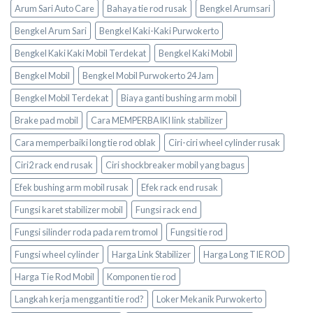
Arum Sari Auto Care
Bahaya tie rod rusak
Bengkel Arumsari
Bengkel Arum Sari
Bengkel Kaki-Kaki Purwokerto
Bengkel Kaki Kaki Mobil Terdekat
Bengkel Kaki Mobil
Bengkel Mobil
Bengkel Mobil Purwokerto 24 Jam
Bengkel Mobil Terdekat
Biaya ganti bushing arm mobil
Brake pad mobil
Cara MEMPERBAIKI link stabilizer
Cara memperbaiki long tie rod oblak
Ciri-ciri wheel cylinder rusak
Ciri2 rack end rusak
Ciri shockbreaker mobil yang bagus
Efek bushing arm mobil rusak
Efek rack end rusak
Fungsi karet stabilizer mobil
Fungsi rack end
Fungsi silinder roda pada rem tromol
Fungsi tie rod
Fungsi wheel cylinder
Harga Link Stabilizer
Harga Long TIE ROD
Harga Tie Rod Mobil
Komponen tie rod
Langkah kerja mengganti tie rod?
Loker Mekanik Purwokerto