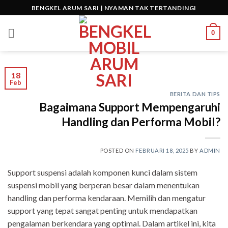
Skip
BENGKEL ARUM SARI | NYAMAN TAK TERTANDINGI
to
content
0
18
Feb
BERITA DAN TIPS
Bagaimana Support Mempengaruhi
Handling dan Performa Mobil?
POSTED ON
FEBRUARI 18, 2025
BY
ADMIN
Support suspensi adalah komponen kunci dalam sistem
suspensi mobil yang berperan besar dalam menentukan
handling dan performa kendaraan. Memilih dan mengatur
support yang tepat sangat penting untuk mendapatkan
pengalaman berkendara yang optimal. Dalam artikel ini, kita