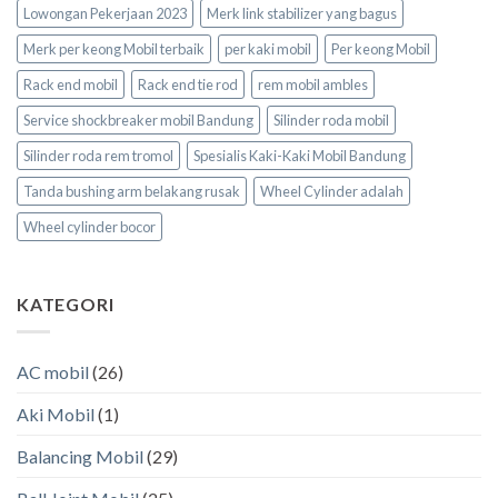
Lowongan Pekerjaan 2023
Merk link stabilizer yang bagus
Merk per keong Mobil terbaik
per kaki mobil
Per keong Mobil
Rack end mobil
Rack end tie rod
rem mobil ambles
Service shockbreaker mobil Bandung
Silinder roda mobil
Silinder roda rem tromol
Spesialis Kaki-Kaki Mobil Bandung
Tanda bushing arm belakang rusak
Wheel Cylinder adalah
Wheel cylinder bocor
KATEGORI
AC mobil
(26)
Aki Mobil
(1)
Balancing Mobil
(29)