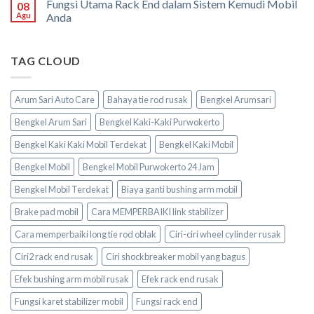
Fungsi Utama Rack End dalam Sistem Kemudi Mobil
08
Agu
Anda
TAG CLOUD
Arum Sari Auto Care
Bahaya tie rod rusak
Bengkel Arumsari
Bengkel Arum Sari
Bengkel Kaki-Kaki Purwokerto
Bengkel Kaki Kaki Mobil Terdekat
Bengkel Kaki Mobil
Bengkel Mobil
Bengkel Mobil Purwokerto 24 Jam
Bengkel Mobil Terdekat
Biaya ganti bushing arm mobil
Brake pad mobil
Cara MEMPERBAIKI link stabilizer
Cara memperbaiki long tie rod oblak
Ciri-ciri wheel cylinder rusak
Ciri2 rack end rusak
Ciri shockbreaker mobil yang bagus
Efek bushing arm mobil rusak
Efek rack end rusak
Fungsi karet stabilizer mobil
Fungsi rack end