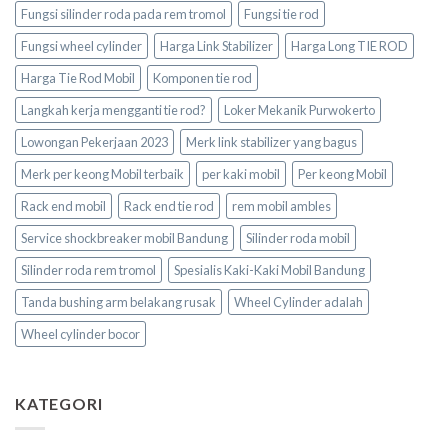
Fungsi silinder roda pada rem tromol
Fungsi tie rod
Fungsi wheel cylinder
Harga Link Stabilizer
Harga Long TIE ROD
Harga Tie Rod Mobil
Komponen tie rod
Langkah kerja mengganti tie rod?
Loker Mekanik Purwokerto
Lowongan Pekerjaan 2023
Merk link stabilizer yang bagus
Merk per keong Mobil terbaik
per kaki mobil
Per keong Mobil
Rack end mobil
Rack end tie rod
rem mobil ambles
Service shockbreaker mobil Bandung
Silinder roda mobil
Silinder roda rem tromol
Spesialis Kaki-Kaki Mobil Bandung
Tanda bushing arm belakang rusak
Wheel Cylinder adalah
Wheel cylinder bocor
KATEGORI