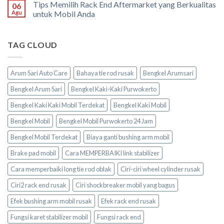
Tips Memilih Rack End Aftermarket yang Berkualitas
06
Agu
untuk Mobil Anda
TAG CLOUD
Arum Sari Auto Care
Bahaya tie rod rusak
Bengkel Arumsari
Bengkel Arum Sari
Bengkel Kaki-Kaki Purwokerto
Bengkel Kaki Kaki Mobil Terdekat
Bengkel Kaki Mobil
Bengkel Mobil
Bengkel Mobil Purwokerto 24 Jam
Bengkel Mobil Terdekat
Biaya ganti bushing arm mobil
Brake pad mobil
Cara MEMPERBAIKI link stabilizer
Cara memperbaiki long tie rod oblak
Ciri-ciri wheel cylinder rusak
Ciri2 rack end rusak
Ciri shockbreaker mobil yang bagus
Efek bushing arm mobil rusak
Efek rack end rusak
Fungsi karet stabilizer mobil
Fungsi rack end