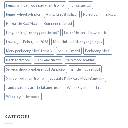
Fungsi silinder roda pada rem tromol
Fungsi tie rod
Fungsi wheel cylinder
Harga Link Stabilizer
Harga Long TIE ROD
Harga Tie Rod Mobil
Komponen tie rod
Langkah kerja mengganti tie rod?
Loker Mekanik Purwokerto
Lowongan Pekerjaan 2023
Merk link stabilizer yang bagus
Merk per keong Mobil terbaik
per kaki mobil
Per keong Mobil
Rack end mobil
Rack end tie rod
rem mobil ambles
Service shockbreaker mobil Bandung
Silinder roda mobil
Silinder roda rem tromol
Spesialis Kaki-Kaki Mobil Bandung
Tanda bushing arm belakang rusak
Wheel Cylinder adalah
Wheel cylinder bocor
KATEGORI