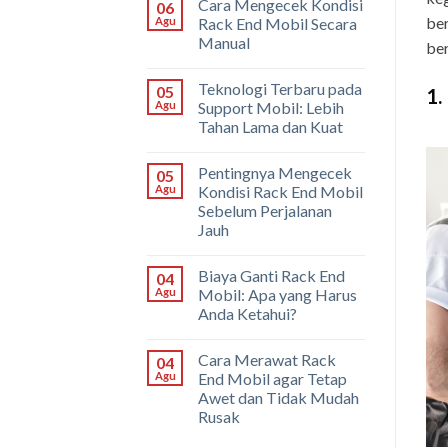
Cara Mengecek Kondisi
06
ber
Agu
Rack End Mobil Secara
Manual
ber
Teknologi Terbaru pada
05
1.
Agu
Support Mobil: Lebih
Tahan Lama dan Kuat
Pentingnya Mengecek
05
Agu
Kondisi Rack End Mobil
Sebelum Perjalanan
Jauh
Biaya Ganti Rack End
04
Agu
Mobil: Apa yang Harus
Anda Ketahui?
Cara Merawat Rack
04
Agu
End Mobil agar Tetap
Awet dan Tidak Mudah
Rusak