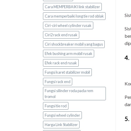
Cara MEMPERBAIKI link stabilizer
Si
Cara memperbaiki long tie rod oblak
Ciri-ciri wheel cylinder rusak
Sis
Ciri2 rack end rusak
ber
dip
Ciri shockbreaker mobil yang bagus
Efek bushing arm mobil rusak
4.
Efek rack end rusak
Fungsi karet stabilizer mobil
Fungsi rack end
Kon
Fungsi silinder roda pada rem
tromol
Pem
dan
Fungsi tie rod
Fungsi wheel cylinder
5.
Harga Link Stabilizer