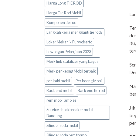
Harga Long TIE ROD
Harga Tie Rod Mobil
La
Komponen tie rod
Ter
Langkah kerja mengganti tie rod?
den
Loker Mekanik Purwokerto
itu
ter
Lowongan Pekerjaan 2023
Merk link stabilizer yang bagus
Sem
Merk per keong Mobil terbaik
Den
per kaki mobil
Per keong Mobil
Nah
Rack end mobil
Rack end tie rod
ber
rem mobil ambles
Jik
Service shockbreaker mobil
beg
Bandung
pe
Silinder roda mobil
Silinder roda rem tromol