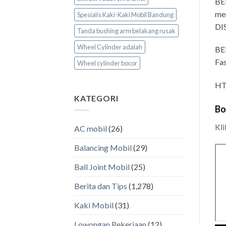
BE
men
Spesialis Kaki-Kaki Mobil Bandung
DI
Tanda bushing arm belakang rusak
Wheel Cylinder adalah
BE
Fas
Wheel cylinder bocor
HT
KATEGORI
Bo
Kli
AC mobil
(26)
Balancing Mobil
(29)
Ball Joint Mobil
(25)
Berita dan Tips
(1,278)
Kaki Mobil
(31)
Lowongan Pekerjaan
(12)