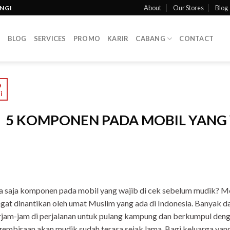
About
Our Stores
Blog
INGI
T
BLOG
SERVICES
PROMO
KARIR
CABANG
CONTACT
9
i
5 KOMPONEN PADA MOBIL YANG 
a saja komponen pada mobil yang wajib di cek sebelum mudik? 
gat dinantikan oleh umat Muslim yang ada di Indonesia. Banyak 
jam-jam di perjalanan untuk pulang kampung dan berkumpul den
embiraan akan mudik sudah terasa sejak lama. Bagi keluarga ya