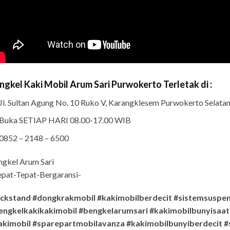
ngkel Kaki Mobil Arum Sari Purwokerto Terletak di :
Jl. Sultan Agung No. 10 Ruko V, Karangklesem Purwokerto Selat
Buka SETIAP HARI 08.00-17.00 WIB
0852 – 2148 – 6500
ngkel Arum Sari
pat-Tepat-Bergaransi-
ackstand #dongkrakmobil #kakimobilberdecit #sistemsuspen
engkelkakikakimobil #bengkelarumsari #kakimobilbunyisaat
akimobil #sparepartmobilavanza #kakimobilbunyiberdecit #