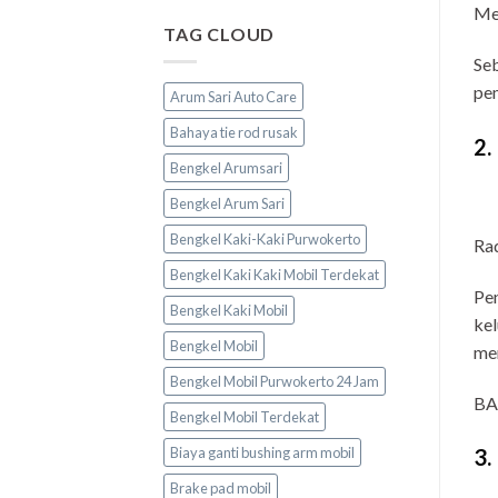
Me
TAG CLOUD
Seb
pem
Arum Sari Auto Care
Bahaya tie rod rusak
2.
Bengkel Arumsari
Bengkel Arum Sari
Bengkel Kaki-Kaki Purwokerto
Rad
Bengkel Kaki Kaki Mobil Terdekat
Pen
Bengkel Kaki Mobil
kel
Bengkel Mobil
men
Bengkel Mobil Purwokerto 24 Jam
BA
Bengkel Mobil Terdekat
Biaya ganti bushing arm mobil
3.
Brake pad mobil