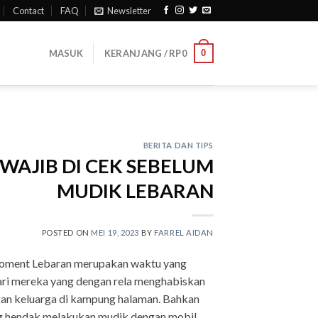
Contact
FAQ
Newsletter
0
MASUK
KERANJANG /
RP
0
BERITA DAN TIPS
WAJIB DI CEK SEBELUM
MUDIK LEBARAN
POSTED ON
MEI 19, 2023
BY
FARREL AIDAN
Moment Lebaran merupakan waktu yang
dari mereka yang dengan rela menghabiskan
gan keluarga di kampung halaman. Bahkan
ng hendak melakukan mudik dengan mobil,