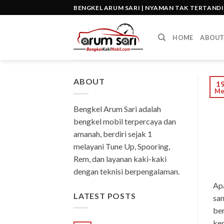
Skip
BENGKEL ARUM SARI | NYAMAN TAK TERTAND
to
content
HOME
ABOU
ABOUT
1
Me
Bengkel Arum Sari adalah
bengkel mobil terpercaya dan
amanah, berdiri sejak 1
melayani Tune Up, Spooring,
Rem, dan layanan kaki-kaki
dengan teknisi berpengalaman.
Ap
LATEST POSTS
san
ber
keg