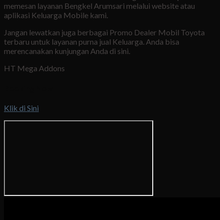
memesan layanan Bengkel Arumsari melalui website atau
aplikasi Keluarga Mobile kami.
Jangan lewatkan juga berbagai Promo Dealer Mobil Toyota
terbaru untuk layanan purna jual Keluarga. Anda bisa
merencanakan kunjungan Anda di sini.
HT Mega Addons
Booking Now
Klik di Sini