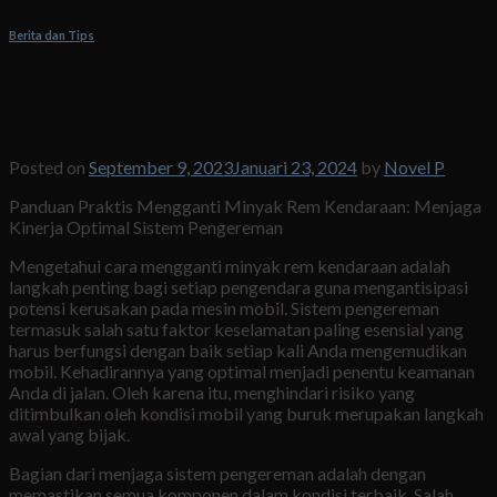
Berita dan Tips
13 Cara Mengganti Minyak Rem Mobil
Terbaru
Posted on
September 9, 2023
Januari 23, 2024
by
Novel P
Panduan Praktis Mengganti Minyak Rem Kendaraan: Menjaga
Kinerja Optimal Sistem Pengereman
Mengetahui cara mengganti minyak rem kendaraan adalah
langkah penting bagi setiap pengendara guna mengantisipasi
potensi kerusakan pada mesin mobil. Sistem pengereman
termasuk salah satu faktor keselamatan paling esensial yang
harus berfungsi dengan baik setiap kali Anda mengemudikan
mobil. Kehadirannya yang optimal menjadi penentu keamanan
Anda di jalan. Oleh karena itu, menghindari risiko yang
ditimbulkan oleh kondisi mobil yang buruk merupakan langkah
awal yang bijak.
Bagian dari menjaga sistem pengereman adalah dengan
memastikan semua komponen dalam kondisi terbaik. Salah