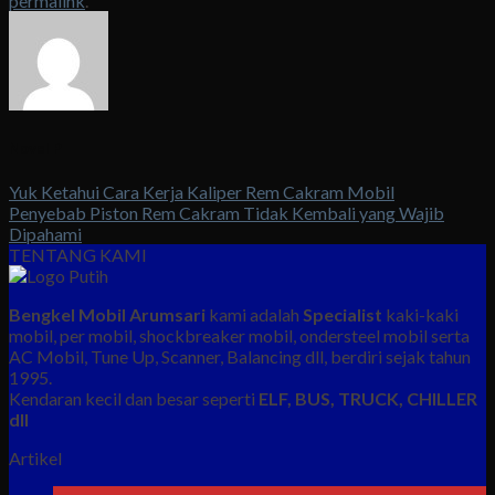
permalink
.
Novel P
Yuk Ketahui Cara Kerja Kaliper Rem Cakram Mobil
Penyebab Piston Rem Cakram Tidak Kembali yang Wajib
Dipahami
TENTANG KAMI
Bengkel Mobil Arumsari
kami adalah
Specialist
kaki-kaki
mobil, per mobil, shockbreaker mobil, ondersteel mobil serta
AC Mobil, Tune Up, Scanner, Balancing dll, berdiri sejak tahun
1995.
Kendaran kecil dan besar seperti
ELF, BUS, TRUCK, CHILLER
dll
Artikel