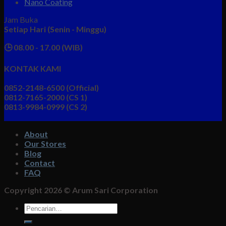
Nano Coating
Jam Buka
Setiap Hari (Senin - Minggu)
🕒 08.00 - 17.00 (WIB)
KONTAK KAMI
0852-2148-6500 (Official)
0812-7165-2000 (CS 1)
0813-9984-0999 (CS 2)
About
Our Stores
Blog
Contact
FAQ
Copyright 2026 ©
Arum Sari Corporation
Pencarian
untuk: