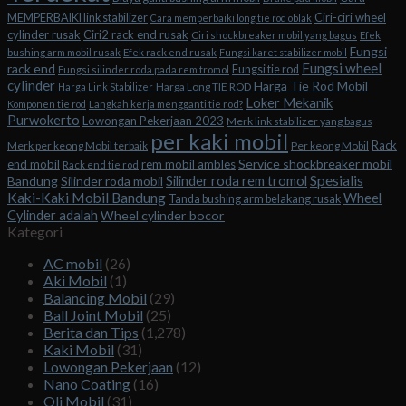
Ciri-ciri wheel
MEMPERBAIKI link stabilizer
Cara memperbaiki long tie rod oblak
cylinder rusak
Ciri2 rack end rusak
Ciri shockbreaker mobil yang bagus
Efek
Fungsi
bushing arm mobil rusak
Efek rack end rusak
Fungsi karet stabilizer mobil
Fungsi wheel
rack end
Fungsi tie rod
Fungsi silinder roda pada rem tromol
cylinder
Harga Tie Rod Mobil
Harga Long TIE ROD
Harga Link Stabilizer
Loker Mekanik
Komponen tie rod
Langkah kerja mengganti tie rod?
Purwokerto
Lowongan Pekerjaan 2023
Merk link stabilizer yang bagus
per kaki mobil
Rack
Merk per keong Mobil terbaik
Per keong Mobil
Service shockbreaker mobil
end mobil
rem mobil ambles
Rack end tie rod
Spesialis
Silinder roda rem tromol
Bandung
Silinder roda mobil
Kaki-Kaki Mobil Bandung
Wheel
Tanda bushing arm belakang rusak
Cylinder adalah
Wheel cylinder bocor
Kategori
AC mobil
(26)
Aki Mobil
(1)
Balancing Mobil
(29)
Ball Joint Mobil
(25)
Berita dan Tips
(1,278)
Kaki Mobil
(31)
Lowongan Pekerjaan
(12)
Nano Coating
(16)
Oli Mobil
(31)