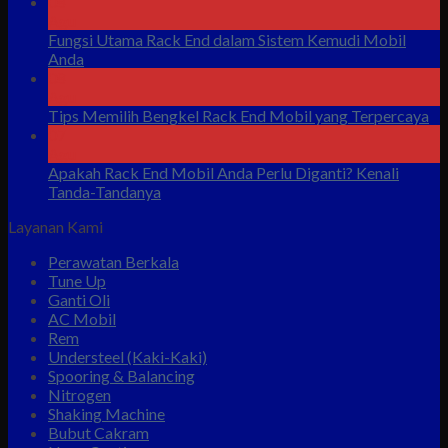
08
Agu
Fungsi Utama Rack End dalam Sistem Kemudi Mobil
Anda
08
Agu
Tips Memilih Bengkel Rack End Mobil yang Terpercaya
07
Agu
Apakah Rack End Mobil Anda Perlu Diganti? Kenali
Tanda-Tandanya
Layanan Kami
Perawatan Berkala
Tune Up
Ganti Oli
AC Mobil
Rem
Understeel (Kaki-Kaki)
Spooring & Balancing
Nitrogen
Shaking Machine
Bubut Cakram