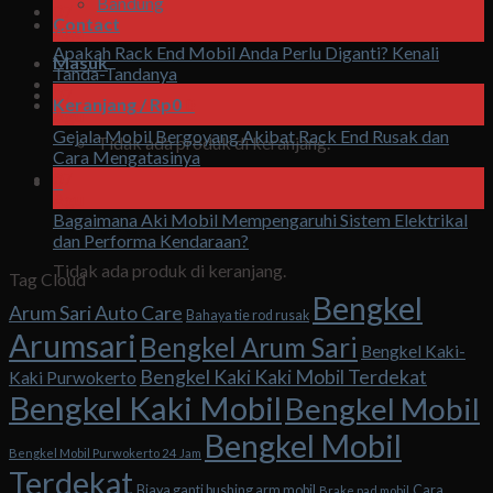
Bandung
07
Contact
Agu
Apakah Rack End Mobil Anda Perlu Diganti? Kenali
Masuk
Tanda-Tandanya
07
Keranjang /
Rp
0
0
Agu
Gejala Mobil Bergoyang Akibat Rack End Rusak dan
Tidak ada produk di keranjang.
Cara Mengatasinya
07
0
Agu
Bagaimana Aki Mobil Mempengaruhi Sistem Elektrikal
Keranjang
dan Performa Kendaraan?
Tidak ada produk di keranjang.
Tag Cloud
Bengkel
Arum Sari Auto Care
Bahaya tie rod rusak
Arumsari
Bengkel Arum Sari
Bengkel Kaki-
Bengkel Kaki Kaki Mobil Terdekat
Kaki Purwokerto
Bengkel Kaki Mobil
Bengkel Mobil
Bengkel Mobil
Bengkel Mobil Purwokerto 24 Jam
Terdekat
Biaya ganti bushing arm mobil
Cara
Brake pad mobil