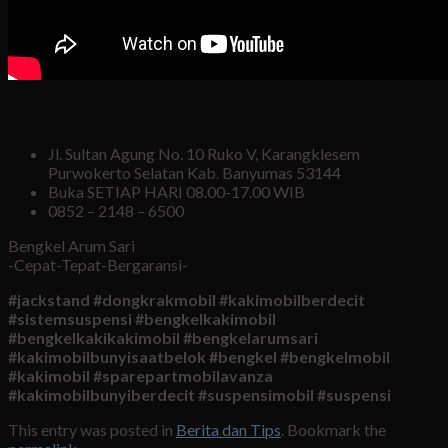
Bengkel Kaki Mobil Arum Sari Purwokerto Terletak di :
Jl. Sultan Agung No. 10 Ruko V, Karangklesem
Purwokerto Selatan Kab. Banyumas 53144
Buka SETIAP HARI 08.00-17.00 WIB
0852 – 2148 – 6500
Bengkel Arum Sari
-Cepat-Tepat-Bergaransi-
#jackstand #dongkrakmobil #kakimobilberdecit
#sistemsuspensi #bengkelkakimobil
#bengkelkakikakimobil #bengkelarumsari
#kakimobilbunyisaatbelok #bengkel #bengkelmobil
#kakimobil #sparepartmobilavanza
#kakimobilbunyiberdecit #suspensimobil #suspensi
This entry was posted in
Berita dan Tips
. Bookmark the