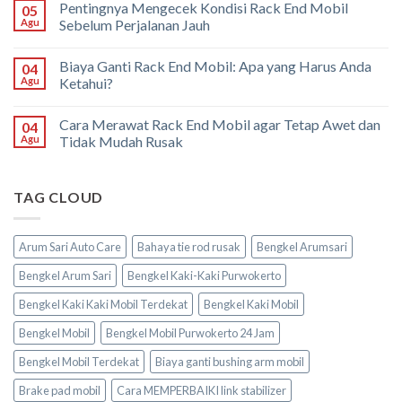
Pentingnya Mengecek Kondisi Rack End Mobil
05
Agu
Sebelum Perjalanan Jauh
Biaya Ganti Rack End Mobil: Apa yang Harus Anda
04
Agu
Ketahui?
Cara Merawat Rack End Mobil agar Tetap Awet dan
04
Agu
Tidak Mudah Rusak
TAG CLOUD
Arum Sari Auto Care
Bahaya tie rod rusak
Bengkel Arumsari
Bengkel Arum Sari
Bengkel Kaki-Kaki Purwokerto
Bengkel Kaki Kaki Mobil Terdekat
Bengkel Kaki Mobil
Bengkel Mobil
Bengkel Mobil Purwokerto 24 Jam
Bengkel Mobil Terdekat
Biaya ganti bushing arm mobil
Brake pad mobil
Cara MEMPERBAIKI link stabilizer