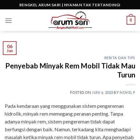
Skip
BENGKEL ARUM SARI | NYAMAN TAK TERTANDINGI
to
content
0
06
Jun
BERITA DAN TIPS
Penyebab Minyak Rem Mobil Tidak Mau
Turun
POSTED ON
JUNI 6, 2023
BY
NOVEL P
Pada kendaraan yang menggunakan sistem pengereman
hidrolik, minyak rem memegang peranan penting. Tanpa
adanya minyak rem, sistem pengereman tidak dapat
berfungsi dengan baik. Namun, terkadang kita menghadapi
masalah ketika minyak rem mobil tidak turun. Apa penyebab