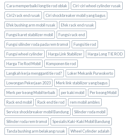
Cara memperbaiki long tie rod oblak
Ciri-ciri wheel cylinder rusak
Ciri2 rack end rusak
Ciri shockbreaker mobil yang bagus
Efek bushing arm mobil rusak
Efek rack end rusak
Fungsi karet stabilizer mobil
Fungsi rack end
Fungsi silinder roda pada rem tromol
Fungsi tie rod
Fungsi wheel cylinder
Harga Link Stabilizer
Harga Long TIE ROD
Harga Tie Rod Mobil
Komponen tie rod
Langkah kerja mengganti tie rod?
Loker Mekanik Purwokerto
Lowongan Pekerjaan 2023
Merk link stabilizer yang bagus
Merk per keong Mobil terbaik
per kaki mobil
Per keong Mobil
Rack end mobil
Rack end tie rod
rem mobil ambles
Service shockbreaker mobil Bandung
Silinder roda mobil
Silinder roda rem tromol
Spesialis Kaki-Kaki Mobil Bandung
Tanda bushing arm belakang rusak
Wheel Cylinder adalah