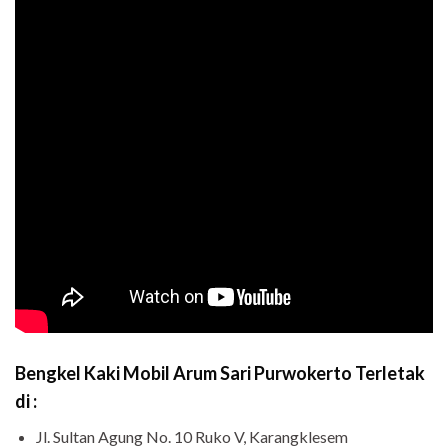
B
engkel Kaki Mobil Arum Sari Purwokerto Terletak
di :
Jl. Sultan Agung No. 10 Ruko V, Karangklesem