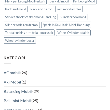
Merk per keong Mobil terbaik
per kaki mobil
Per keong Mobil
Rack end mobil
Rack end tie rod
rem mobil ambles
Service shockbreaker mobil Bandung
Silinder roda mobil
Silinder roda rem tromol
Spesialis Kaki-Kaki Mobil Bandung
Tanda bushing arm belakang rusak
Wheel Cylinder adalah
Wheel cylinder bocor
KATEGORI
AC mobil
(26)
Aki Mobil
(1)
Balancing Mobil
(29)
Ball Joint Mobil
(25)
Berita dan Tips
(1,278)