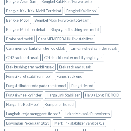
Bengkel Arum Sari
Bengkel Kaki-Kaki Purwokerto
Bengkel Kaki Kaki Mobil Terdekat
Bengkel Kaki Mobil
Bengkel Mobil
Bengkel Mobil Purwokerto 24 Jam
Bengkel Mobil Terdekat
Biaya ganti bushing arm mobil
Brake pad mobil
Cara MEMPERBAIKI link stabilizer
Cara memperbaiki long tie rod oblak
Ciri-ciri wheel cylinder rusak
Ciri2 rack end rusak
Ciri shockbreaker mobil yang bagus
Efek bushing arm mobil rusak
Efek rack end rusak
Fungsi karet stabilizer mobil
Fungsi rack end
Fungsi silinder roda pada rem tromol
Fungsi tie rod
Fungsi wheel cylinder
Harga Link Stabilizer
Harga Long TIE ROD
Harga Tie Rod Mobil
Komponen tie rod
Langkah kerja mengganti tie rod?
Loker Mekanik Purwokerto
Lowongan Pekerjaan 2023
Merk link stabilizer yang bagus